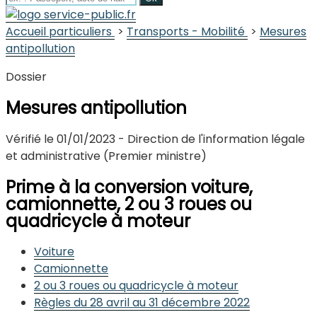
Site
officiel
de la
comm
Accueil particuliers
>
Transports - Mobilité
>
Mesures
C
d’
antipollution
Dossier
Mesures antipollution
Vérifié le 01/01/2023 - Direction de l'information légale
et administrative (Premier ministre)
Prime à la conversion voiture,
camionnette, 2 ou 3 roues ou
quadricycle à moteur
Voiture
Camionnette
2 ou 3 roues ou quadricycle à moteur
Règles du 28 avril au 31 décembre 2022