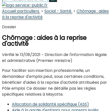
Site
officiel 
la
commu
Co
d’
Accueil particuliers
>
Social - Santé
>
Chômage : aides
à la reprise d'activité
Dossier
Chômage : aides à la reprise
d'activité
Vérifié le 13/08/2021 - Direction de l'information légale
et administrative (Premier ministre)
Pour faciliter son insertion professionnelle, un
demandeur d'emploi peut, sous certaines conditions,
bénéficier d'aides à la reprise d'activité attribuées par
Pôle emploi. Ce dossier ne détaille pas les règles
spécifiques relatives à Mayotte.
Allocation de solidarité spécifique (ASS)
Aide à la garde d'enfants pour parents isolés